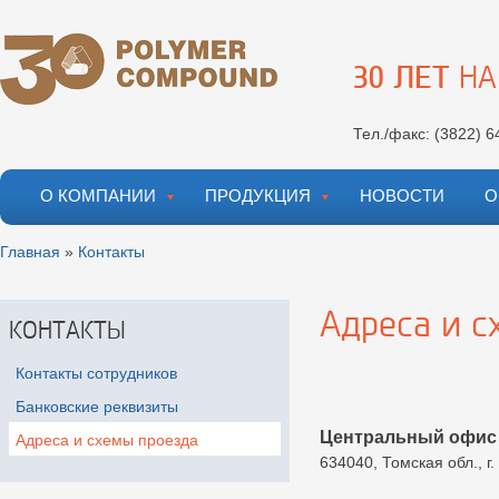
Перейти к
Skip to
основному
navigation
содержанию
30 ЛЕТ
НА
Тел./факс:
(3822) 6
О КОМПАНИИ
ПРОДУКЦИЯ
НОВОСТИ
О
Вы здесь
Главная
»
Контакты
Адреса и с
КОНТАКТЫ
Контакты сотрудников
Банковские реквизиты
Центральный офис
Адреса и схемы проезда
634040, Томская обл., г