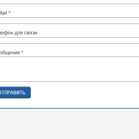
Mail
*
лефон для связи
общение
*