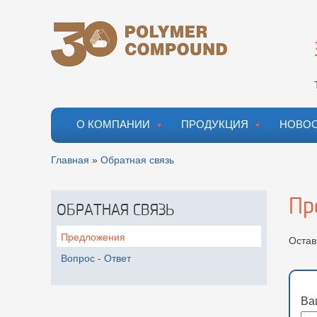
Перейти к
Skip to
основному
navigation
содержанию
О КОМПАНИИ
ПРОДУКЦИЯ
НОВО
Вы здесь
Главная
»
Обратная связь
Пр
ОБРАТНАЯ СВЯЗЬ
Предложения
Остав
Вопрос - Ответ
Ва